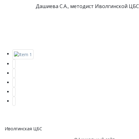
Дашиева С.А., методист Иволгинской ЦБС
Иволгинская ЦБС