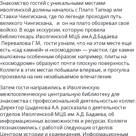
Знакомство гостей с уникальными местами
иволгинской долины началось с Плато Тапхар или
Ставки Чингисхана, где по легенде проходил путь
великого Чингисхана, и он на плато обозревал своё
войско. В ходе экскурсии, которую провела
библиотекарь Иволгинской МЦБ им.А.Д.Бадаева
Перевалова Г.М, гости узнали, что на этом месте еще
есть «сад камней» и «космодром» — участки, где камни
выложены особенным образом: например, плиты на
«космодроме» образуют почти плоскую поверхность.
Коллеги в этих местах побывали впервые, и прогулка
произвела на них незабываемое впечатление.
Затем гости направились в Иволгинскую
межпоселенческую центральную библиотеку для
знакомства с профессиональной деятельностью коллег.
Директор Цыденова А.А. рассказала о деятельности
отделов Иволгинской МЦБ им. А.Д. Бадаева, об
информационных возможностях и ресурсах. Коллеги
познакомились с работой следующих отделов:
Центром истории и краеведения, Информационным