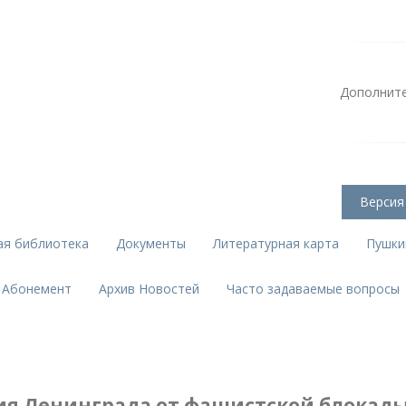
Дополните
Версия
ая библиотека
Документы
Литературная карта
Пушки
Абонемент
Архив Новостей
Часто задаваемые вопросы
ия Ленинграда от фашистской блокады