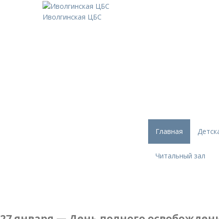
Иволгинская ЦБС
Главная
Детск
Читальный зал
27 января — День полного освобожден