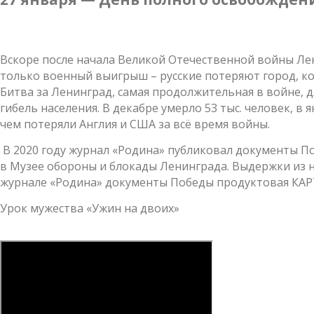
Вскоре после начала Великой Отечественной войны Лени
только военный выигрыш – русские потеряют город, ко
Битва за Ленинград, самая продолжительная в войне, дл
гибель населения. В декабре умерло 53 тыс. человек, в 
чем потеряли Англия и США за всё время войны.
В 2020 году журнал «Родина» публиковал документы П
в Музее обороны и блокады Ленинграда. Выдержки из н
журнале «Родина» документы Победы продуктовая КАР
Урок мужества «Ужин на двоих»