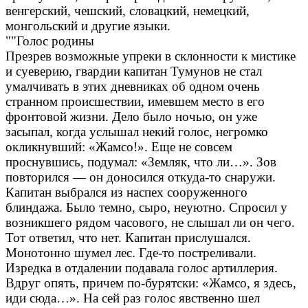
венгерский, чешский, словацкий, немецкий,
монгольский и другие языки.
""Голос родины
Презрев возможные упреки в склонности к мистике
и суеверию, гвардии капитан Тумунов не стал
умалчивать в этих дневниках об одном очень
странном происшествии, имевшем место в его
фронтовой жизни. Дело было ночью, он уже
засыпал, когда услышал некий голос, негромко
окликнувший: «Жамсо!». Еще не совсем
проснувшись, подумал: «Земляк, что ли…». Зов
повторился — он доносился откуда-то снаружи.
Капитан выбрался из наспех сооруженного
блиндажа. Было темно, сыро, неуютно. Спросил у
возникшего рядом часового, не слышал ли он чего.
Тот ответил, что нет. Капитан прислушался.
Монотонно шумел лес. Где-то постреливали.
Изредка в отдалении подавала голос артиллерия.
Вдруг опять, причем по-бурятски: «Жамсо, я здесь,
иди сюда…». На сей раз голос явственно шел