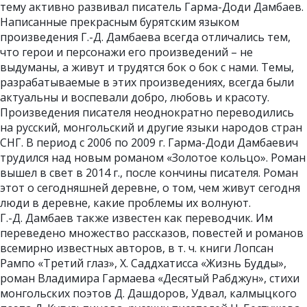
тему активно развивал писатель Гарма-Доди Дамбаев.
Написанные прекрасным бурятским языком
произведения Г.-Д. Дамбаева всегда отличались тем,
что герои и персонажи его произведений – не
выдуманы, а живут и трудятся бок о бок с нами. Темы,
разрабатываемые в этих произведениях, всегда были
актуальны и воспевали добро, любовь и красоту.
Произведения писателя неоднократно переводились
на русский, монгольский и другие языки народов стран
СНГ. В период с 2006 по 2009 г. Гарма-Доди Дамбаевич
трудился над новым романом «Золотое кольцо». Роман
вышел в свет в 2014 г., после кончины писателя. Роман
этот о сегодняшней деревне, о том, чем живут сегодня
люди в деревне, какие проблемы их волнуют.
Г.-Д. Дамбаев также известен как переводчик. Им
переведено множество рассказов, повестей и романов
всемирно известных авторов, в т. ч. книги Лопсан
Рампо «Третий глаз», Х. Саддхатисса «Жизнь Будды»,
роман Владимира Гармаева «Десятый Рабджун», стихи
монгольских поэтов Д. Дашдоров, Удвал, калмыцкого