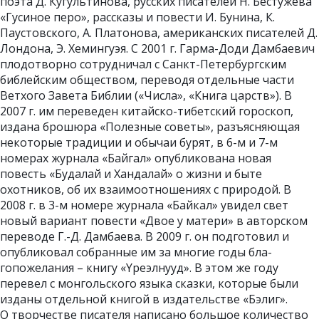
поэта Д. Кугультинова, русских писателей Н. Бестужева
«Гусиное перо», рассказы и повести И. Бунина, К.
Паустовского, А. Платонова, американских писателей Д.
Лондона, Э. Хемингуэя. С 2001 г. Гарма-Доди Дамбаевич
плодотворно сотрудничал с Санкт-Петербургским
библейским обществом, переводя отдельные части
Ветхого Завета Библии («Числа», «Книга царств»). В
2007 г. им переведен китайско-тибетский гороскоп,
издана брошюра «Полезные советы», разъясняющая
некоторые традиции и обычаи бурят, в 6-м и 7-м
номерах журнала «Байгал» опубликована новая
повесть «Будалай и Хандалай» о жизни и быте
охотников, об их взаимоотношениях с природой. В
2008 г. в 3-м номере журнала «Байкал» увидел свет
новый вариант повести «Двое у матери» в авторском
переводе Г.-Д. Дамбаева. В 2009 г. он подготовил и
опубликовал собранные им за многие годы бла-
гопожелания – книгу «Yреэлнyyд». В этом же году
перевел с монгольского языка сказки, которые были
изданы отдельной книгой в издательстве «Бэлиг».
О творчестве писателя написано большое количество