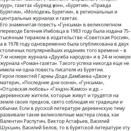
хуур», газетах «Буряад үнэн», «Бурятия», «Правда
Бурятии», «Молодежь Бурятии», в региональных и
центральных журналах и газетах.
Его знаменитая повесть «Гунсыма» в великолепном
переводе Евгения Имбовца в 1983 году была издана 75-
тысячным тиражом в издательстве «Советская Россия»,
а в 1978 году одновременно была опубликована в двух
столичных популярнейших изданиях того времени – в
7-м номере журнала «Дружба народов» и в 24-м номере
журнала «Роман-газета». Такого успеха никогда еще не
имела ни одна повесть писателя из Бурятии.
Герои повестей Гармы-Доди Дамбаева «Двое у
матери», «Последние дни осени», «Гунсыма»,
«Отцовская любовь» «Гэндэн-Жамсо» и др. –
деревенские жители, которые живут и трудятся на
земле своих предков, свято соблюдая их традиции и
обычаи. Если в русской литературе деревенскую тему
развивали такие великолепные мастера слова, как
Валентин Распутин, Виктор Астафьев, Василий
Шукшин, Василий Белов, то в бурятской литературе эту