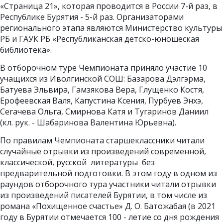
«Страница 21», которая проводится в России 7-й раз, в
Республике Бурятия - 5-й раз. Организаторами
регионального этапа являются Министерство культуры
РБ и ГАУК РБ «Республиканская детско-юношеская
библиотека».
В отборочном туре Чемпионата приняло участие 10
учащихся из Иволгинской СОШ: Базарова Дэлгэрма,
Батуева Эльвира, Гамзякова Вера, Глущенко Костя,
Ерофеевская Валя, Капустина Ксения, Пурбуев Энхэ,
Сегачева Ольга, Смирнова Катя и Тугаринов Даниил
(кл. рук. - Шабаринова Валентина Юрьевна).
По правилам Чемпионата старшеклассники читали
случайные отрывки из произведений современной,
классической, русской литературы без
предварительной подготовки. В этом году в одном из
раундов отборочного тура участники читали отрывки
из произведений писателей Бурятии, в том числе из
романа «Похищенное счастье» Д. О. Батожабая (в 2021
году в Бурятии отмечается 100 - летие со дня рождения