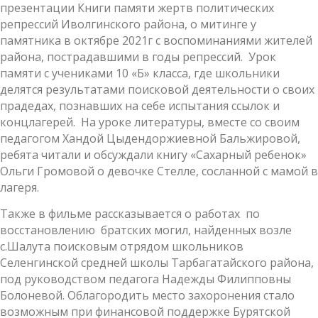
презентации Книги памяти жертв политических
репрессий Иволгинского района, о митинге у
памятника в октябре 2021г с воспоминаниями жителей
района, пострадавшими в годы репрессий. Урок
памяти с учениками 10 «Б» класса, где школьники
делятся результатами поисковой деятельности о своих
прадедах, познавших на себе испытания ссылок и
концлагерей. На уроке литературы, вместе со своим
педагогом Хандой Цыдендоржиевной Бальжировой,
ребята читали и обсуждали книгу «Сахарный ребенок»
Ольги Громовой о девочке Стелле, сосланной с мамой в
лагеря.
Также в фильме рассказывается о работах по
восстановлению братских могил, найденных возле
с.Шалута поисковым отрядом школьников
Селенгинской средней школы Тарбагатайского района,
под руководством педагога Надежды Филипповны
Болоневой. Облагородить место захоронения стало
возможным при финансовой поддержке Бурятской