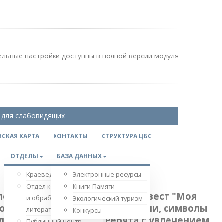
льные настройки доступны в полной версии модуля
 для слабовидящих
СКАЯ КАРТА
КОНТАКТЫ
СТРУКТУРА ЦБС
ОТДЕЛЫ
БАЗА ДАННЫХ
Краеведческий отдел
Электронные ресурсы
Отдел комплектования
Книги Памяти
подготовила увлекательный квест "Моя
и обработки
Экологический туризм
ловицы, русские народные песни, символы
литературы
Конкурсы
следующего задания. Ребята с увлечением
Публичный центр