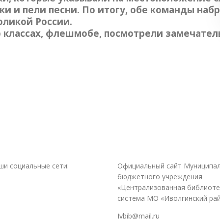
ки и пели песни. По итогу, обе команды на
оликой России.
р классах, флешмобе, посмотрели замечате
ши социальные сети:
Официальный сайт Муниципа
бюджетного учреждения
«Централизованная библиоте
система МО «Иволгинский ра
Ivbib@mail.ru