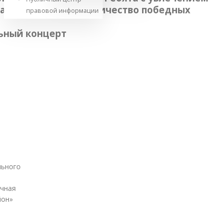
брали одинаковое количество победных
правовой информации
льный концерт
льного
чная
йон»